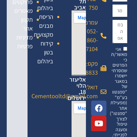
תל
פרויקטים
אביב
750
ביהלום
מאמרים
הריסת
תקנון
עמרם:
מבנים
אתר
052-
מקצועית
מדיניות
860-
קידוח
פרטיות
7104
אני
בטון
מאשר/ת
כי
ביהלום
פקס: 02-
הפרטים
שמסרתי
6458833
יישמרו
אליעזר
במאגר
הלוי
דואל:
של
18,
"סמנטוו
Cementooltd@gmail.com
ירושלים
בע"מ"
(מפעילת
אתר
"סמנטו")
לצורך
טיפול
ומענה
לפנייתי.