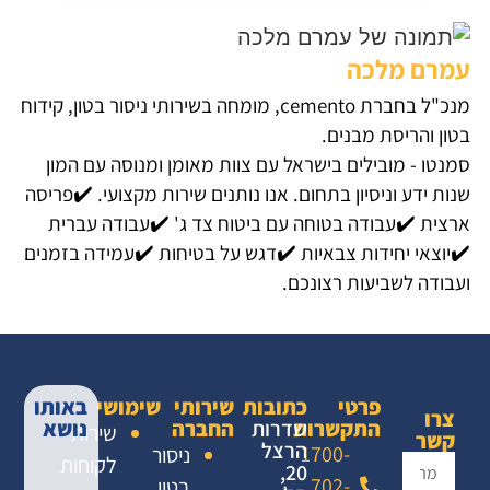
עמרם מלכה
מנכ"ל בחברת cemento, מומחה בשירותי ניסור בטון, קידוח
בטון והריסת מבנים.
סמנטו - מובילים בישראל עם צוות מאומן ומנוסה עם המון
שנות ידע וניסיון בתחום. אנו נותנים שירות מקצועי. ✔️פריסה
ארצית ✔️עבודה בטוחה עם ביטוח צד ג' ✔️עבודה עברית
✔️יוצאי יחידות צבאיות ✔️דגש על בטיחות ✔️עמידה בזמנים
ועבודה לשביעות רצונכם.
פרטי
כתובות
שירותי
שימושי
באותו
צרו
התקשרות
שדרות
החברה
נושא
שירות
קשר
הרצל
1700-
ניסור
לקוחות
20,
702-
בטון