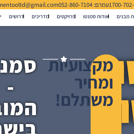
1700-702
עמרם: 052-860-7104
mentooltd@gmail.com
ת מבנים
אודות סמנטו
פרויקטים
מדריכים
דרושים
י
ור
סמנט
מקצועיות
ומחיר
-
ן
משתלם!
המוב
בישר