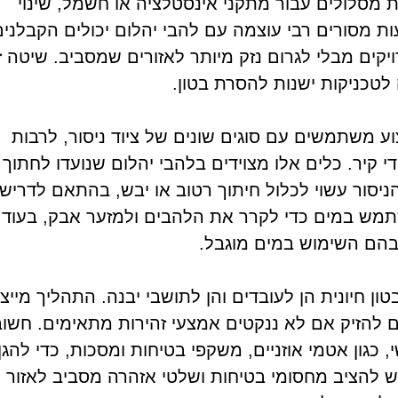
ת מסלולים עבור מתקני אינסטלציה או חשמל, שינוי
עות מסורים רבי עוצמה עם להבי יהלום יכולים הקבלנים
יקים מבלי לגרום נזק מיותר לאזורים שמסביב. שיטה זו
לטכניקות ישנות להסרת בטון.
וע משתמשים עם סוגים שונים של ציוד ניסור, לרבות
י קיר. כלים אלו מצוידים בלהבי יהלום שנועדו לחתוך
ניסור עשוי לכלול חיתוך רטוב או יבש, בהתאם לדריש
תמש במים כדי לקרר את הלהבים ולמזער אבק, בעוד
שבהם השימוש במים מוגבל.
ן חיונית הן לעובדים והן לתושבי יבנה. התהליך מייצ
להזיק אם לא ננקטים אמצעי זהירות מתאימים. חשוב
 כגון אטמי אוזניים, משקפי בטיחות ומסכות, כדי להגן
יש להציב מחסומי בטיחות ושלטי אזהרה מסביב לאזור