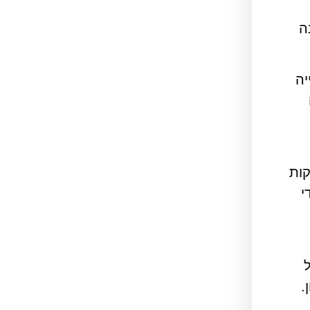
ה
יה
קות
י
.