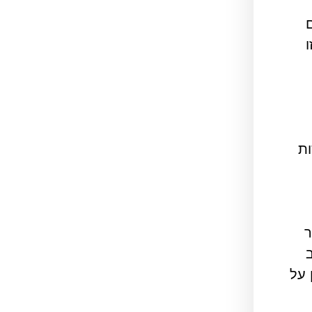
ות
ר
 על