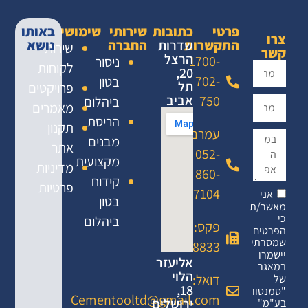
פרטי
כתובות
שירותי
שימושי
באותו
צרו
התקשרות
שדרות
החברה
נושא
שירות
קשר
הרצל
1700-
ניסור
לקוחות
20,
702-
בטון
תל
פרויקטים
אביב
750
ביהלום
מאמרים
הריסת
תקנון
עמרם:
מבנים
אתר
052-
מקצועית
מדיניות
860-
קידוח
פרטיות
7104
אני
בטון
מאשר/ת
כי
ביהלום
פקס: 02-
הפרטים
שמסרתי
6458833
יישמרו
אליעזר
במאגר
הלוי
דואל:
של
18,
"סמנטוו
Cementooltd@gmail.com
ירושלים
בע"מ"