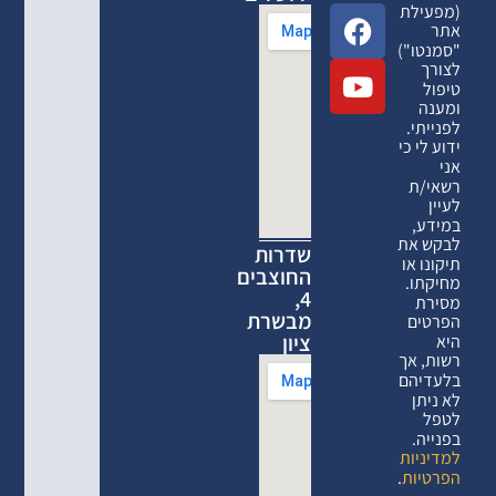
(מפעילת
אתר
"סמנטו")
לצורך
טיפול
ומענה
לפנייתי.
ידוע לי כי
אני
רשאי/ת
לעיין
במידע,
לבקש את
שדרות
תיקונו או
החוצבים
מחיקתו.
4,
מסירת
מבשרת
הפרטים
ציון
היא
רשות, אך
בלעדיהם
לא ניתן
לטפל
בפנייה.
למדיניות
הפרטיות
.