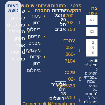
פרטי
כתובות
שירותי
שימושי
באותו
צרו
התקשרות
שדרות
החברה
נושא
שירות
קשר
הרצל
1700-
ניסור
לקוחות
20,
702-
בטון
תל
פרויקטים
אביב
750
ביהלום
מאמרים
הריסת
תקנון
עמרם:
מבנים
אתר
052-
מקצועית
מדיניות
860-
קידוח
פרטיות
7104
אני
בטון
מאשר/ת
כי
ביהלום
פקס:
הפרטים
שמסרתי
02-
יישמרו
אליעזר
6458833
במאגר
הלוי
של
18,
"סמנטוו
דואל:
ירושלים
בע"מ"
(מפעילת
Cementooltd@gmail.com