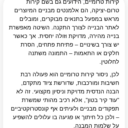
ניסור בטון בדרום
קירות טרומיים, הידועים גם בשם קירות
ניסור בטון בירושלים
טרום-יציקה, הם אלמנטים מבניים המיוצרים
מראש במפעל בתנאים מבוקרים, ומובלים
ניסור בטון בכבל יהלום
לאתר הבנייה לצורך התקנה. השיטה מאפשרת
ניסור בטון במרכז
בנייה מהירה, מדויקת וזולה יחסית. אך כאשר
ניסור בטון בצנרת ביוב
יש צורך בשינויים – פתיחת פתחים, הסרת
ניסור בטון בצפון
חלקים או התאמות – התמונה משתנה
לחלוטין.
ניסור בטון בתל אביב
ניסור גגות בטון
לכן, ניסור קירות טרומיים הוא פעולה רבת
ניסור גדר בטון
חשיבות ומורכבות, שדורשת ציוד מתקדם,
הבנה הנדסית מדויקת וניסיון מקצועי. זה לא
ניסור דלת בטון
"עוד קיר בטון", אלא רכיב מהותי שמשרת
ניסור חגורת בטון
תפקודים מבניים ולעיתים אף קונסטרוקטיביים
ניסור חלונות
– ולכן כל חיתוך או פגיעה בו עלולים להשפיע
ניסור מדרגות בטון
על שלמות המבנה.