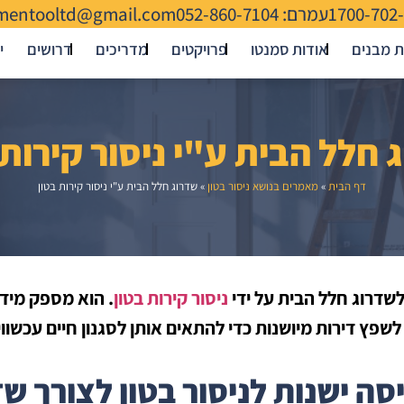
1700-702
עמרם: 052-860-7104
mentooltd@gmail.com
ת מבנים
אודות סמנטו
פרויקטים
מדריכים
דרושים
י
 חלל הבית ע"י ניסור קירות 
דף הבית
»
מאמרים בנושא ניסור בטון
»
שדרוג חלל הבית ע"י ניסור קירות בטון
שדרוג חלל הבית על ידי
ניסור קירות בטון
. הוא מספק מידע
לשפץ דירות מיושנות כדי להתאים אותן לסגנון חיים עכשווי
ה ישנות לניסור בטון לצורך ש