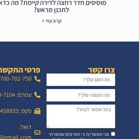
מוסיפים חדר רחצה לדירה קיימת? מה כדא
לתכנן מראש?
קרא עוד +
צרו קשר
פרטי התקשר
700-702-750
עמרם: 052-860-7104
פקס: 02-6458833
דואל:
אני מאשר/ת כי הפרטים שמסרתי
@gmail.com