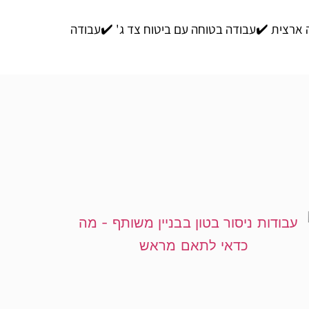
סה ארצית ✔️עבודה בטוחה עם ביטוח צד ג' ✔️עבודה