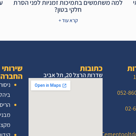
י
למה משתמשים בתמיכות זמניות לפני הסרת
ע
חלקי בטון?
קרא עוד +
ות
כתובות
שירותי
החברה
שדרות הרצל 20, תל אביב
1
ניסור
ביהל
הריס
מבני
מקצו
Cementooltd
קידוח