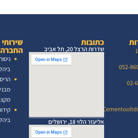
ות
כתובות
שירותי
החברה
שדרות הרצל 20, תל אביב
1
ניסור
ביהל
הריס
מבני
מקצו
Cementooltd
קידוח
ביהל
אליעזר הלוי 18, ירושלים