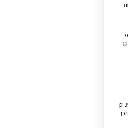
ת
י
קז
 וכן
בכך