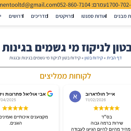
1700-702
עמרם: 052-860-7104
mentooltd@gmail.com
ת מבנים
אודות סמנטו
פרויקטים
מדריכים
דרושים
י
טון לניקוז מי גשמים בגינות 
דף הבית
»
קידוח בטון
»
קידוח בטון לניקוז מי גשמים בגינות ובגגות
לקוחות ממליצים
אייל חולדארוב
/04/2025
11/02/2026
בס״ד
שירות ברמה גבוה
הוגנים.
היר מהיום להיום הגיעו לעבודה