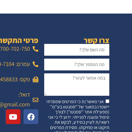
צרו קשר
פרטי התקשר
700-702-750
עמרם: 052-860-7104
פקס: 02-6458833
דואל:
אני מאשר/ת כי הפרטים שמסרתי
@gmail.com
יישמרו במאגר של "סמנטוו בע"מ"
(מפעילת אתר "סמנטו") לצורך
טיפול ומענה לפנייתי. ידוע לי כי אני
רשאי/ת לעיין במידע, לבקש את
תיקונו או מחיקתו. מסירת הפרטים