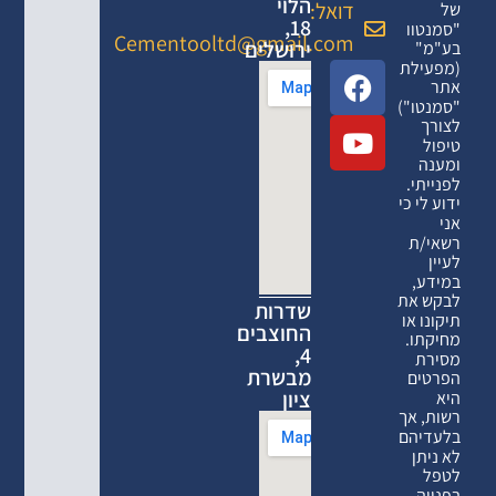
הלוי
דואל:
של
18,
"סמנטוו
Cementooltd@gmail.com
ירושלים
בע"מ"
(מפעילת
אתר
"סמנטו")
לצורך
טיפול
ומענה
לפנייתי.
ידוע לי כי
אני
רשאי/ת
לעיין
במידע,
לבקש את
שדרות
תיקונו או
החוצבים
מחיקתו.
4,
מסירת
מבשרת
הפרטים
ציון
היא
רשות, אך
בלעדיהם
לא ניתן
לטפל
בפנייה.