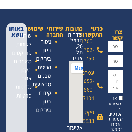
פרטי
כתובות
שירותי
שימושי
באותו
צרו
התקשרות
שדרות
החברה
נושא
שירות
קשר
הרצל
1700-
ניסור
לקוחות
20,
702-
בטון
תל
פרויקטים
אביב
750
ביהלום
מאמרים
הריסת
תקנון
עמרם:
מבנים
אתר
052-
מקצועית
מדיניות
860-
קידוח
פרטיות
7104
אני
בטון
מאשר/ת
כי
ביהלום
פקס: 02-
הפרטים
שמסרתי
6458833
יישמרו
אליעזר
במאגר