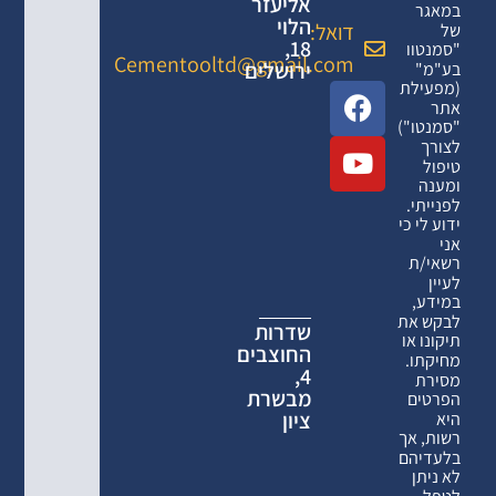
אליעזר
במאגר
הלוי
דואל:
של
18,
"סמנטוו
Cementooltd@gmail.com
ירושלים
בע"מ"
(מפעילת
אתר
"סמנטו")
לצורך
טיפול
ומענה
לפנייתי.
ידוע לי כי
אני
רשאי/ת
לעיין
במידע,
לבקש את
שדרות
תיקונו או
החוצבים
מחיקתו.
4,
מסירת
מבשרת
הפרטים
ציון
היא
רשות, אך
בלעדיהם
לא ניתן
לטפל