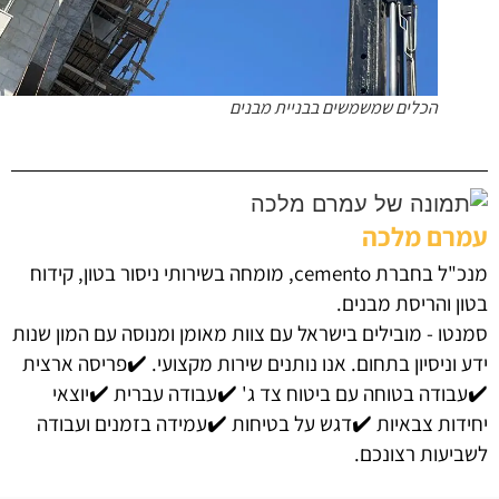
הכלים שמשמשים בבניית מבנים
רם מלכה
מנכ"ל בחברת cemento, מומחה בשירותי ניסור בטון, קידוח
ון והריסת מבנים.
נטו - מובילים בישראל עם צוות מאומן ומנוסה עם המון שנות
 וניסיון בתחום. אנו נותנים שירות מקצועי. ✔️פריסה ארצית
עבודה בטוחה עם ביטוח צד ג' ✔️עבודה עברית ✔️יוצאי
ידות צבאיות ✔️דגש על בטיחות ✔️עמידה בזמנים ועבודה
ביעות רצונכם.