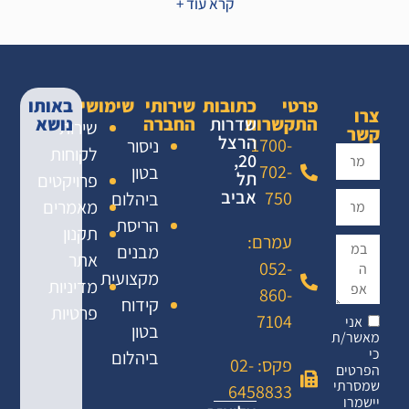
קרא עוד +
פרטי
כתובות
שירותי
שימושי
באותו
צרו
התקשרות
שדרות
החברה
נושא
שירות
קשר
הרצל
1700-
ניסור
לקוחות
20,
702-
בטון
תל
פרויקטים
אביב
750
ביהלום
מאמרים
הריסת
תקנון
עמרם:
מבנים
אתר
052-
מקצועית
מדיניות
860-
קידוח
פרטיות
7104
אני
בטון
מאשר/ת
כי
ביהלום
פקס: 02-
הפרטים
שמסרתי
6458833
יישמרו