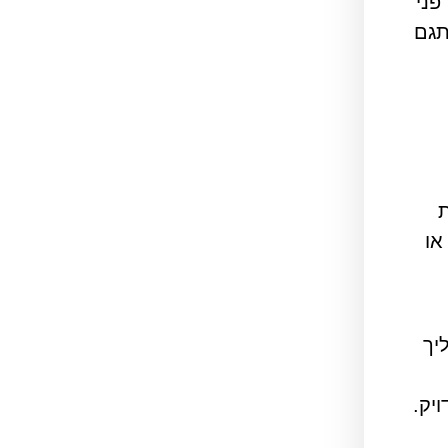
פני
תגם
ת
או
יך
יק.