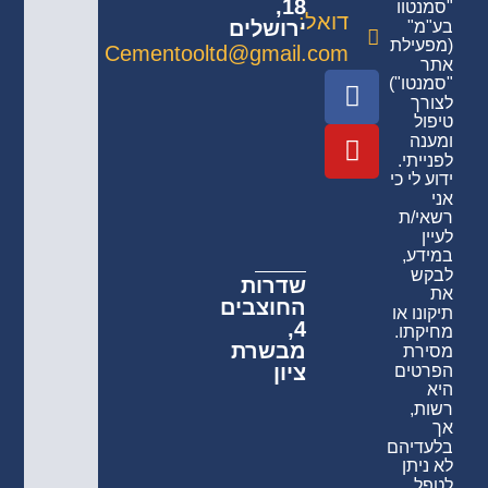
18,
"סמנטוו
דואל:
ירושלים
בע"מ"
(מפעילת
Cementooltd@gmail.com
אתר
"סמנטו")
לצורך
טיפול
ומענה
לפנייתי.
ידוע לי כי
אני
רשאי/ת
לעיין
במידע,
לבקש
שדרות
את
החוצבים
תיקונו או
4,
מחיקתו.
מבשרת
מסירת
ציון
הפרטים
היא
רשות,
אך
בלעדיהם
לא ניתן
לטפל