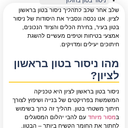
ניסור בטון בחולון
שלב אחר שלב לתהליך ניסור בטון בראשון
ניסור בטון בלוד
לציון. אנו נכסה ונסביר את היסודות של ניסור
ניסור בטון במודיעין
בטון בעיר, בחירת הכלים והציוד הנכונים,
ניסור בטון בנס ציונה
אמצעי בטיחות וטיפים מעשיים להשגת
ניסור בטון בפתח תקווה
חיתוכים יעילים ומדויקים.
ניסור בטון ברחובות
מהו ניסור בטון בראשון
ניסור בטון ברמת גן
ניסור בטון ברעננה
לציון?
ניסור בטון בראשון לציון היא טכניקה
המשמשת בפרויקטים של בנייה ושיפוץ לצורך
חיתוך משטחי בטון. תהליך זה כרוך בשימוש
ב
מסור מיוחד
עם להבי יהלום המסוגלים
לחתוך את החומר הקשיח ביותר – הבטון.