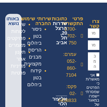
פרטי
כתובות
שירותי
שימושי
באותו
צרו
התקשרות
שדרות
החברה
נושא
שירות
קשר
הרצל
1700-
ניסור
לקוחות
20,
702-
בטון
תל
פרויקטים
אביב
750
ביהלום
מאמרים
הריסת
תקנון
עמרם:
מבנים
אתר
052-
מקצועית
מדיניות
860-
קידוח
פרטיות
7104
אני
בטון
מאשר/ת
כי
ביהלום
פקס:
הפרטים
שמסרתי
02-
יישמרו
אליעזר
6458833
במאגר
הלוי
של